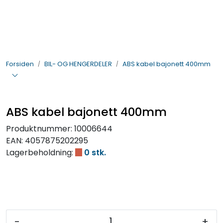
Skip to main content
BIL- OG HENGERDELER
Forsiden
BIL- OG HENGERDELER
ABS kabel bajonett 400mm
ELEKTRISK
VERKTØY OG REKVISITA
ABS kabel bajonett 400mm
PÅBYGG OG CHASSIS
Produktnummer:
10006644
EAN:
4057875202295
SIKKERHET
Lagerbeholdning:
0 stk.
KONTAKT OSS
TILBUD
-
+