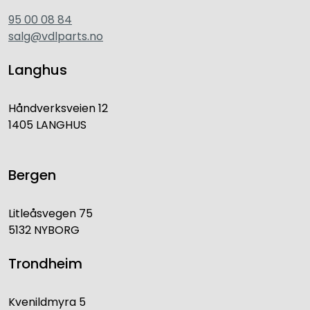
95 00 08 84
salg@vdlparts.no
Langhus
Håndverksveien 12
1405 LANGHUS
Bergen
Litleåsvegen 75
5132 NYBORG
Trondheim
Kvenildmyra 5