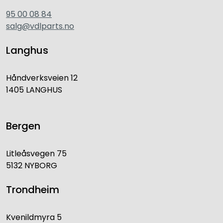
95 00 08 84
salg@vdlparts.no
Langhus
Håndverksveien 12
1405 LANGHUS
Bergen
Litleåsvegen 75
5132 NYBORG
Trondheim
Kvenildmyra 5