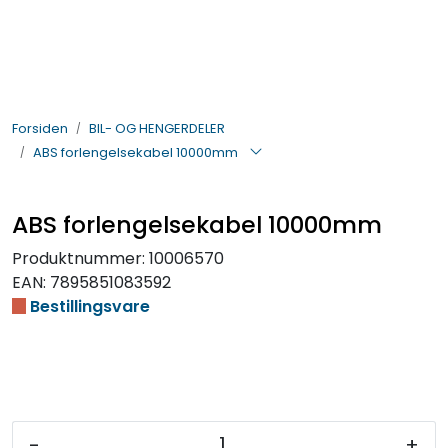
Skip to main content
BIL- OG HENGERDELER
Forsiden
BIL- OG HENGERDELER
ELEKTRISK
ABS forlengelsekabel 10000mm
VERKTØY OG REKVISITA
ABS forlengelsekabel 10000mm
PÅBYGG OG CHASSIS
Produktnummer:
10006570
EAN:
7895851083592
SIKKERHET
Bestillingsvare
KONTAKT OSS
TILBUD
-
+